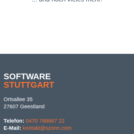
SOFTWARE
STUTTGART
Ortsallee 35
27607 Geestland
Telefon:
0470 788887 22
E-Mail:
kontakt@szonn.com