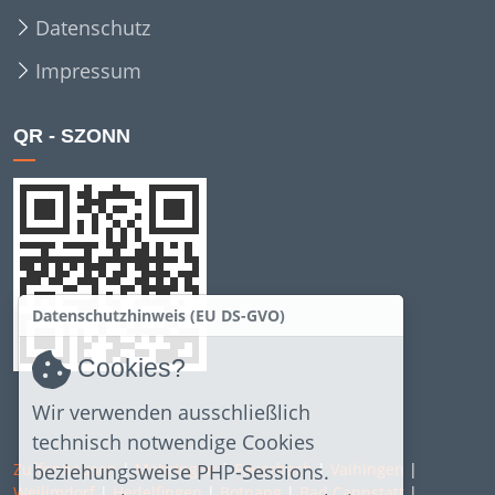
Datenschutz
Impressum
QR - SZONN
Datenschutzhinweis (EU DS-GVO)
Cookies?
Wir verwenden ausschließlich
technisch notwendige Cookies
Zuffenhausen
|
Möhringen
|
Feuerbach
|
Vaihingen
|
beziehungsweise PHP-Sessions.
Weilimdorf
|
Hedelfingen
|
Botnang
|
Bad Cannstatt
|