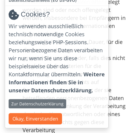
Datenschutzhinweis (EU DS-GVO)
personenbezogenen Daten offengelegt
worden sind oder noch offengelegt
Cookies?
werden, insbesondere bei Empfängern in
Drittländern oder bei internationalen
Wir verwenden ausschließlich
Organisationen
technisch notwendige Cookies
falls möglich die geplante Dauer, für die
beziehungsweise PHP-Sessions.
die personenbezogenen Daten
Personenbezogene Daten verarbeiten
gespeichert werden, oder, falls dies nicht
wir nur, wenn Sie uns diese
möglich ist, die Kriterien für die
beispielsweise über das
Festlegung dieser Dauer
Kontaktformular übermitteln.
Weitere
das Bestehen eines Rechts auf
Informationen finden Sie in
Berichtigung oder Löschung der sie
unserer Datenschutzerklärung.
betreffenden personenbezogenen Daten
Zur Datenschutzerklärung
oder auf Einschränkung der Verarbeitung
durch den Verantwortlichen oder eines
Okay, Einverstanden
Widerspruchsrechts gegen diese
Verarbeitung